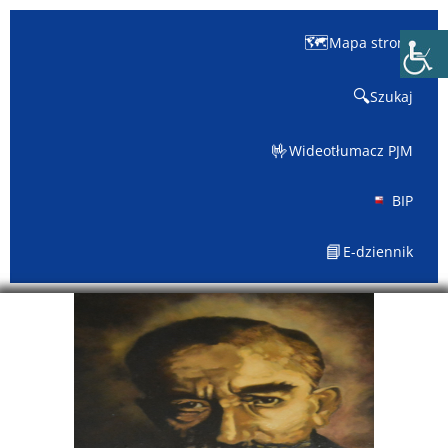
🗺️
Mapa strony
🔍
Szukaj
🤟
Wideotłumacz PJM
BIP
📘
E-dziennik