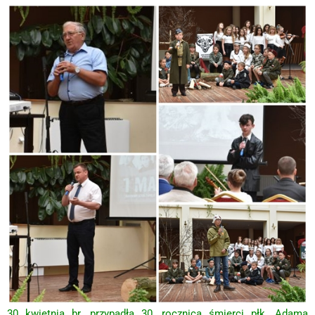
30 kwietnia br. przypadła 30. rocznica śmierci płk. Adama