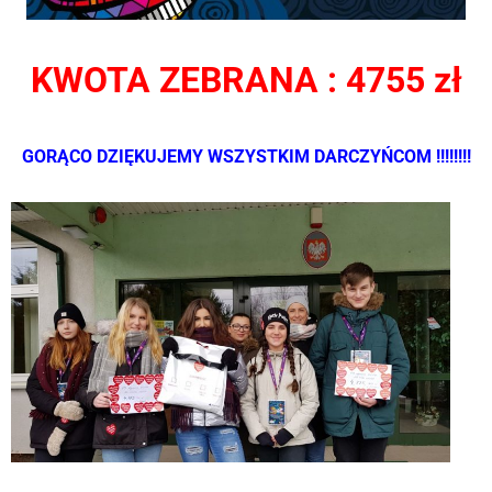
KWOTA ZEBRANA : 4755 zł
GORĄCO DZIĘKUJEMY WSZYSTKIM DARCZYŃCOM !!!!!!!!