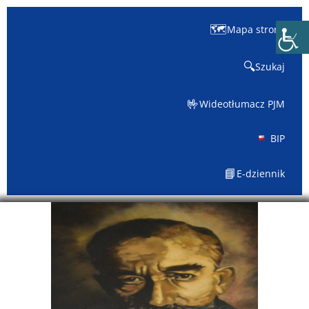
🗺️
Mapa strony
🔍
Szukaj
🤟
Wideotłumacz PJM
BIP
📘
E-dziennik