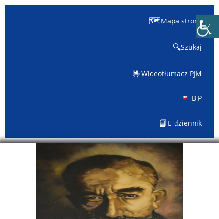
🗺️
Mapa strony
🔍
Szukaj
🤟
Wideotłumacz PJM
BIP
📘
E-dziennik