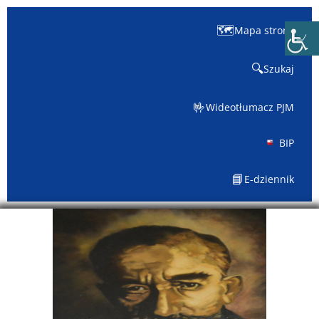
🗺️
Mapa strony
🔍
Szukaj
🤟
Wideotłumacz PJM
BIP
📘
E-dziennik