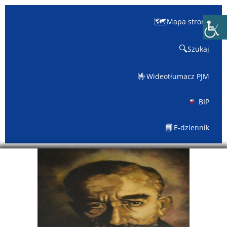
🗺️
Mapa strony
🔍
Szukaj
🤟
Wideotłumacz PJM
BIP
📘
E-dziennik