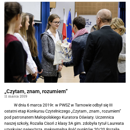
„Czytam, znam, rozumiem”
11 marca 2019
W dniu 6 marca 2019r. w PWSZ w Tarnowie odbył się III
ostatni etap Konkursu Czytelniczego „Czytam , znam , rozumiem”
pod patronatem Małopolskiego Kuratora Oświaty. Uczennica
naszej szkoły, Rozalia Cisoń z klasy 3A gim. zdobyła tytuł Laureata
uzyskując najwyższą, maksymalną ilość punktów 20/20.Rozalia