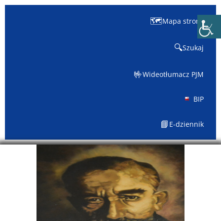
🗺️
Mapa strony
🔍
Szukaj
🤟
Wideotłumacz PJM
BIP
📘
E-dziennik