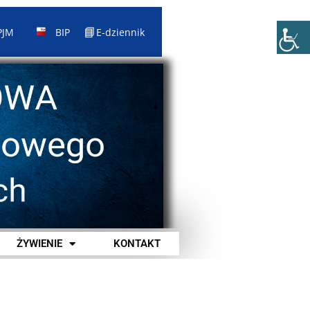
📘
PJM
BIP
E-dziennik
ŻYWIENIE
KONTAKT