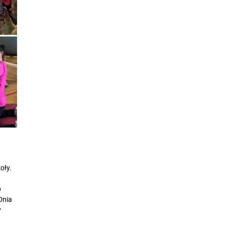
oły.
b
Dnia
y