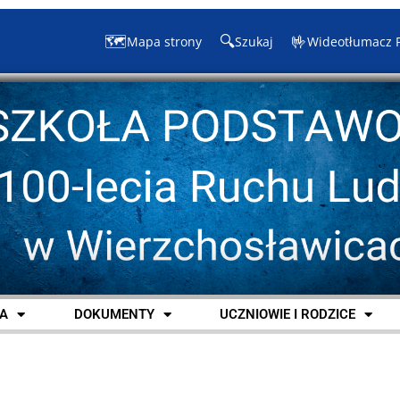
🗺️
🔍
🤟
Mapa strony
Szukaj
Wideotłumacz 
A
DOKUMENTY
UCZNIOWIE I RODZICE