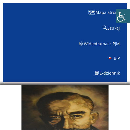
🗺️
Mapa strony
🔍
Szukaj
🤟
Wideotłumacz PJM
BIP
📘
E-dziennik