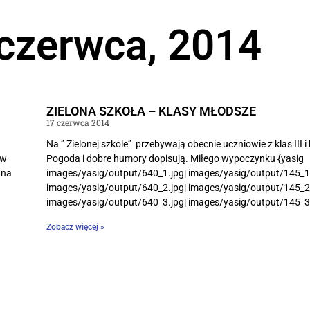
 czerwca, 2014
ZIELONA SZKOŁA – KLASY MŁODSZE
17 czerwca 2014
Na ” Zielonej szkole” przebywają obecnie uczniowie z klas III i k
 w
Pogoda i dobre humory dopisują. Miłego wypoczynku {yasig
 na
images/yasig/output/640_1.jpg| images/yasig/output/145_1.j
images/yasig/output/640_2.jpg| images/yasig/output/145_2.j
images/yasig/output/640_3.jpg| images/yasig/output/145_3.jp
Zobacz więcej »