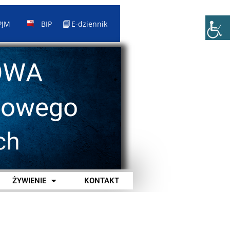
📘
PJM
BIP
E-dziennik
ŻYWIENIE
KONTAKT