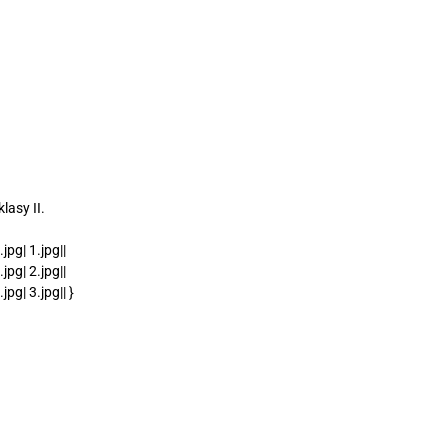
lasy II.
pg| 1.jpg||
pg| 2.jpg||
g| 3.jpg|| }