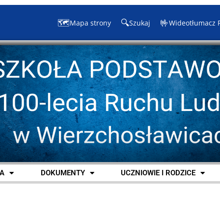
🗺️
🔍
🤟
Mapa strony
Szukaj
Wideotłumacz 
A
DOKUMENTY
UCZNIOWIE I RODZICE