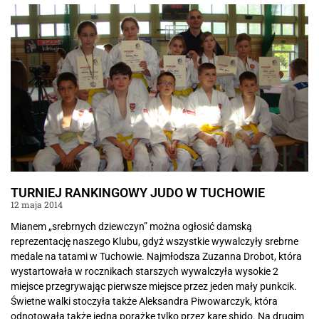
TURNIEJ RANKINGOWY JUDO W TUCHOWIE
12 maja 2014
Mianem „srebrnych dziewczyn” można ogłosić damską
reprezentację naszego Klubu, gdyż wszystkie wywalczyły srebrne
medale na tatami w Tuchowie. Najmłodsza Zuzanna Drobot, która
wystartowała w rocznikach starszych wywalczyła wysokie 2
miejsce przegrywając pierwsze miejsce przez jeden mały punkcik.
Świetne walki stoczyła także Aleksandra Piwowarczyk, która
odnotowała także jedną porażkę tylko przez karę shido. Na drugim