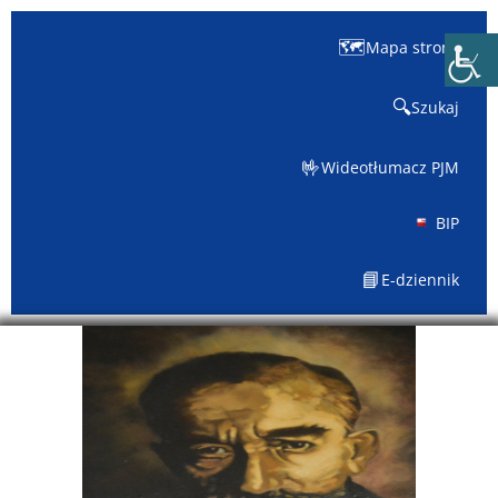
🗺️
Mapa strony
🔍
Szukaj
🤟
Wideotłumacz PJM
BIP
📘
E-dziennik