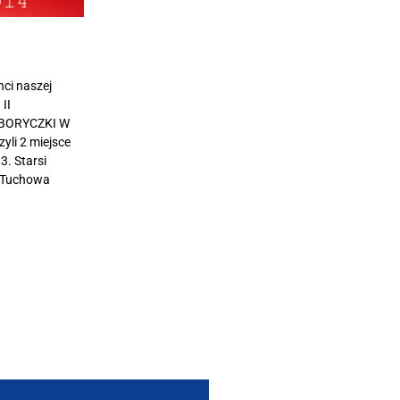
ci naszej
II
 BORYCZKI W
li 2 miejsce
3. Starsi
z Tuchowa