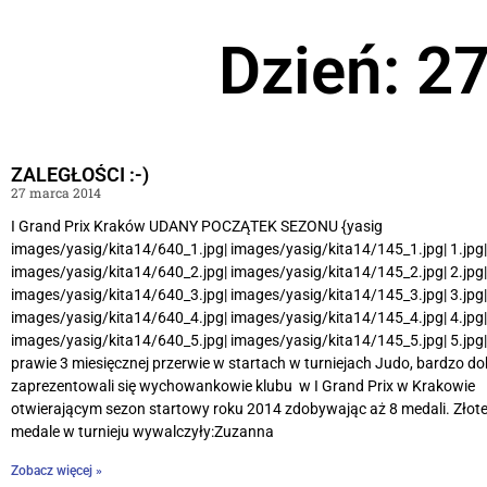
Dzień: 2
ZALEGŁOŚCI :-)
27 marca 2014
I Grand Prix Kraków UDANY POCZĄTEK SEZONU {yasig
images/yasig/kita14/640_1.jpg| images/yasig/kita14/145_1.jpg| 1.jpg|
images/yasig/kita14/640_2.jpg| images/yasig/kita14/145_2.jpg| 2.jpg|
images/yasig/kita14/640_3.jpg| images/yasig/kita14/145_3.jpg| 3.jpg|
images/yasig/kita14/640_4.jpg| images/yasig/kita14/145_4.jpg| 4.jpg|
images/yasig/kita14/640_5.jpg| images/yasig/kita14/145_5.jpg| 5.jpg||
prawie 3 miesięcznej przerwie w startach w turniejach Judo, bardzo do
zaprezentowali się wychowankowie klubu w I Grand Prix w Krakowie
otwierającym sezon startowy roku 2014 zdobywając aż 8 medali. Złot
medale w turnieju wywalczyły:Zuzanna
Zobacz więcej »