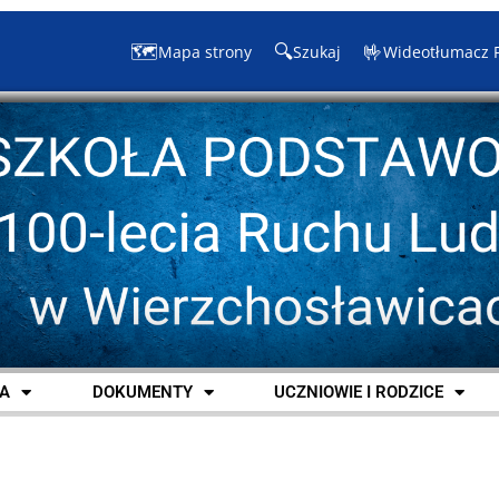
🗺️
🔍
🤟
Mapa strony
Szukaj
Wideotłumacz 
A
DOKUMENTY
UCZNIOWIE I RODZICE