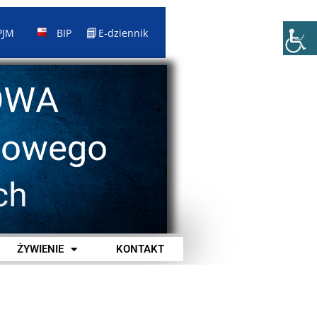
📘
PJM
BIP
E-dziennik
ŻYWIENIE
KONTAKT