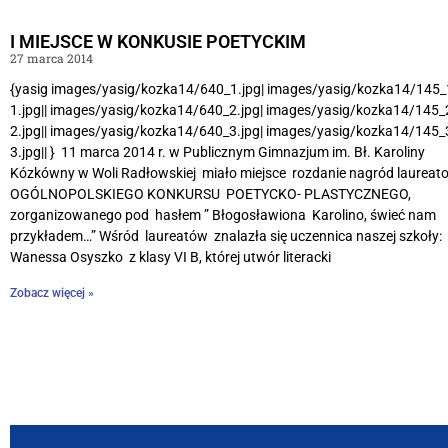
I MIEJSCE W KONKUSIE POETYCKIM
27 marca 2014
{yasig images/yasig/kozka14/640_1.jpg| images/yasig/kozka14/145_1
1.jpg|| images/yasig/kozka14/640_2.jpg| images/yasig/kozka14/145_2
2.jpg|| images/yasig/kozka14/640_3.jpg| images/yasig/kozka14/145_3
3.jpg|| } 11 marca 2014 r. w Publicznym Gimnazjum im. Bł. Karoliny
Kózkówny w Woli Radłowskiej miało miejsce rozdanie nagród laureat
OGÓLNOPOLSKIEGO KONKURSU POETYCKO- PLASTYCZNEGO,
zorganizowanego pod hasłem ” Błogosławiona Karolino, świeć nam
przykładem…” Wśród laureatów znalazła się uczennica naszej szkoły:
Wanessa Osyszko z klasy VI B, której utwór literacki
Zobacz więcej »