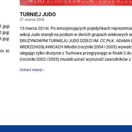
TURNIEJ JUDO
27 marca 2014
.jpg|
15 marca 2014r. Po emocjonujących pojedynkach reprezentan
.jpg|
sekcji Judo stanęli na podium w dwóch grupach wiekowych w 
.jpg|
DRUŻYNOWYM TURNIEJU JUDO DZIECI IM. CC PŁK. ADAMA
WIERZCHOSŁAWICACH Młodsi (roczniki 2004 i 2005) wywalczy
om XI
ulegając tylko drużynie z Tuchowa przegrywając w finale 2 do 
(roczniki 2002 i 2003) musieli uznać wyższość zawodników 
Zobacz więcej »