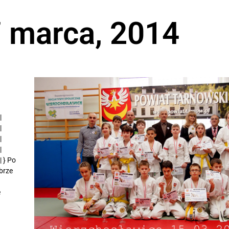
7 marca, 2014
|
|
|
|
 } Po
brze
e