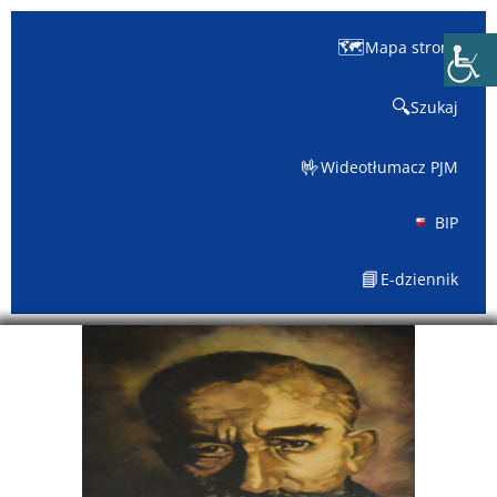
🗺️
Mapa strony
🔍
Szukaj
🤟
Wideotłumacz PJM
BIP
📘
E-dziennik